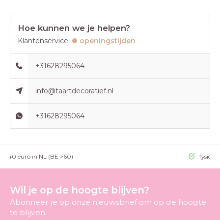
Hoe kunnen we je helpen?
Klantenservice:
openingstijden
+31628295064
info@taartdecoratief.nl
+31628295064
g >40 euro in NL (BE >60)
fysieke
Wil je op de hoogte blijven?
Abonneer je op onze nieuwsbrief om op de hoogte
te blijven.