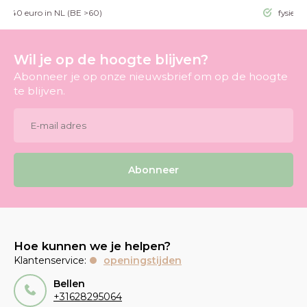
g >40 euro in NL (BE >60)
fysieke
Wil je op de hoogte blijven?
Abonneer je op onze nieuwsbrief om op de hoogte
te blijven.
Abonneer
Hoe kunnen we je helpen?
Klantenservice:
openingstijden
Bellen
+31628295064