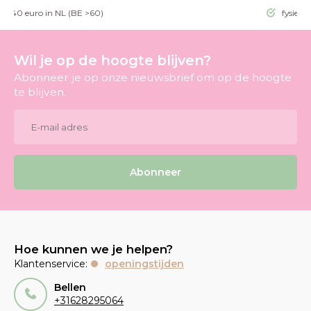
g >40 euro in NL (BE >60)
fysieke
Wil je op de hoogte blijven?
Abonneer je op onze nieuwsbrief om op de hoogte
te blijven.
Abonneer
Hoe kunnen we je helpen?
Klantenservice:
openingstijden
Bellen
+31628295064