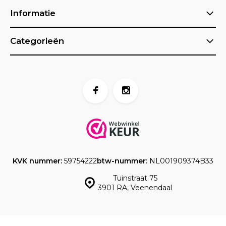
Informatie
Categorieën
KVK nummer:
59754222
btw-nummer:
NL001909374B33
Tuinstraat 75
3901 RA, Veenendaal