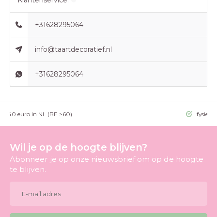
Klantenservice:
+31628295064
info@taartdecoratief.nl
+31628295064
g >40 euro in NL (BE >60)
fysieke
Wil je op de hoogte blijven?
Abonneer je op onze nieuwsbrief om op de hoogte
te blijven.