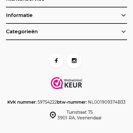
Informatie
Categorieën
KVK nummer:
59754222
btw-nummer:
NL001909374B33
Tuinstraat 75
3901 RA, Veenendaal