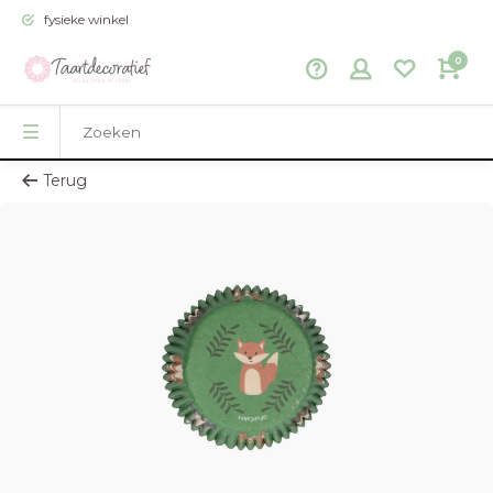
fysieke winkel
0
Terug