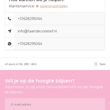
Klantenservice:
openingstijden
+31628295064
info@taartdecoratief.nl
+31628295064
g >40 euro in NL (BE >60)
fysieke
Wil je op de hoogte blijven?
Abonneer je op onze nieuwsbrief om op de hoogte
te blijven.