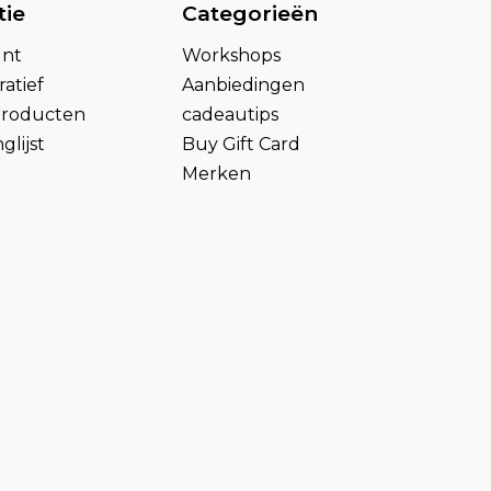
tie
Categorieën
unt
Workshops
atief
Aanbiedingen
 producten
cadeautips
glijst
Buy Gift Card
Merken