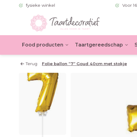
 (BE >60)
fysieke winkel
Voor 16
Food producten
Taartgereedschap
Terug
Folie ballon “7“ Goud 40cm met stokje