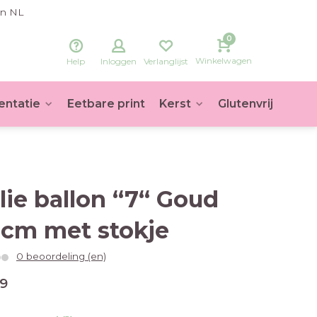
in NL
0
Winkelwagen
Help
Inloggen
Verlanglijst
entatie
Eetbare print
Kerst
Glutenvrij
Voet
lie ballon “7“ Goud
cm met stokje
0 beoordeling (en)
89