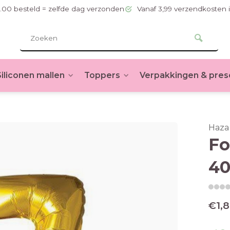
.00 besteld = zelfde dag verzonden
Vanaf 3,99 verzendkosten 
Siliconen mallen
Toppers
Verpakkingen & pres
Haza
Fo
40
€1,