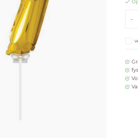
Op
-
V
Gr
fy
Vo
Va