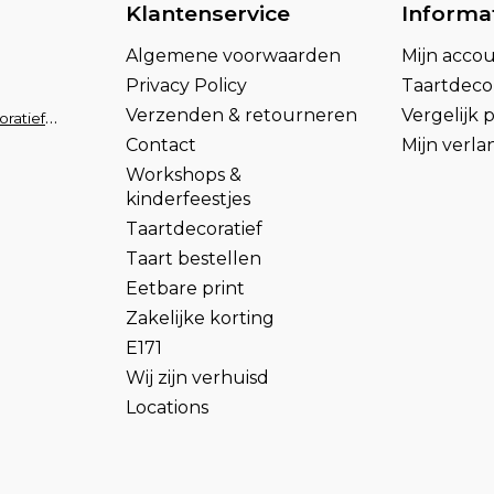
Klantenservice
Informa
Algemene voorwaarden
Mijn acco
Privacy Policy
Taartdecor
Verzenden & retourneren
Vergelijk
info@taartdecoratief.nl
Contact
Mijn verlan
Workshops &
kinderfeestjes
Taartdecoratief
Taart bestellen
Eetbare print
Zakelijke korting
E171
Wij zijn verhuisd
Locations