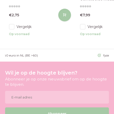
€2,75
€7,99
Vergelijk
Vergelijk
Op voorraad
Op voorraad
g >40 euro in NL (BE >60)
fysieke
Wil je op de hoogte blijven?
Abonneer je op onze nieuwsbrief om op de hoogte
te blijven.
Abonneer