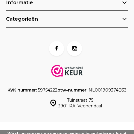
Informatie
Categorieën
KVK nummer:
59754222
btw-nummer:
NL001909374B33
Tuinstraat 75
3901 RA, Veenendaal
Wij slaan cookies op om onze website te verbeteren. Is dat