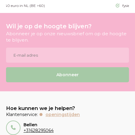
g >40 euro in NL (BE >60)
fysieke
Wil je op de hoogte blijven?
Abonneer je op onze nieuwsbrief om op de hoogte
te blijven.
Abonneer
Hoe kunnen we je helpen?
Klantenservice:
openingstijden
Bellen
+31628295064