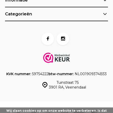
Informatie
Categorieën
KVK nummer:
59754222
btw-nummer:
NL001909374B33
Tuinstraat 75
3901 RA, Veenendaal
Wij slaan cookies op om onze website te verbeteren. Is dat