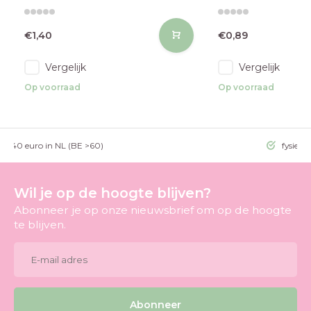
€1,40
€0,89
Vergelijk
Vergelijk
Op voorraad
Op voorraad
g >40 euro in NL (BE >60)
fysieke
Wil je op de hoogte blijven?
Abonneer je op onze nieuwsbrief om op de hoogte
te blijven.
Abonneer