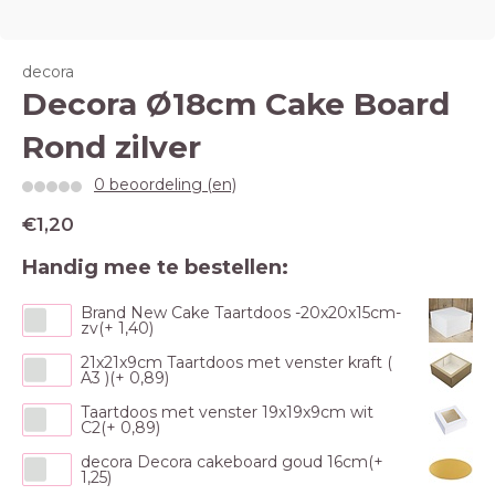
decora
Decora Ø18cm Cake Board
Rond zilver
0 beoordeling (en)
€1,20
Handig mee te bestellen:
Brand New Cake Taartdoos -20x20x15cm-
zv(+ 1,40)
21x21x9cm Taartdoos met venster kraft (
A3 )(+ 0,89)
Taartdoos met venster 19x19x9cm wit
C2(+ 0,89)
decora Decora cakeboard goud 16cm(+
1,25)