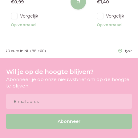
€0,99
€1,40
Vergelijk
Vergelijk
Op voorraad
Op voorraad
g >40 euro in NL (BE >60)
fysieke
Wil je op de hoogte blijven?
Abonneer je op onze nieuwsbrief om op de hoogte
te blijven.
Abonneer