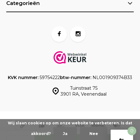
Categorieën
KVK nummer:
59754222
btw-nummer:
NL001909374B33
Tuinstraat 75
3901 RA, Veenendaal
Wij slaan cookies op om onze website te verbeteren. Is dat
0
akkoord?
Ja
Nee
Vergelijk
© www.taartdecoratief.nl -
Powered by
emarkable
-
Sitemap