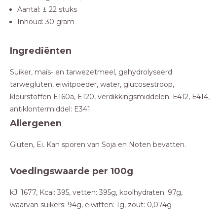
Aantal: ± 22 stuks
Inhoud: 30 gram
Ingrediënten
Suiker, maïs- en tarwezetmeel, gehydrolyseerd
tarwegluten, eiwitpoeder, water, glucosestroop,
kleurstoffen E160a, E120, verdikkingsmiddelen: E412, E414,
antiklontermiddel: E341.
Allergenen
Gluten, Ei. Kan sporen van Soja en Noten bevatten.
Voedingswaarde per 100g
kJ: 1677, Kcal: 395, vetten: 395g, koolhydraten: 97g,
waarvan suikers: 94g, eiwitten: 1g, zout: 0,074g