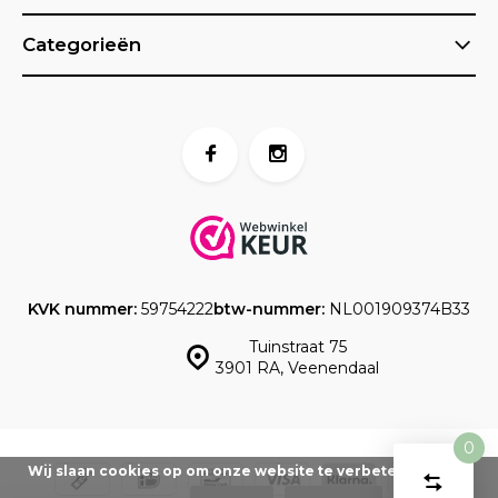
Categorieën
KVK nummer:
59754222
btw-nummer:
NL001909374B33
Tuinstraat 75
3901 RA, Veenendaal
0
Vergelijk
Wij slaan cookies op om onze website te verbeteren. Is dat
Start
product