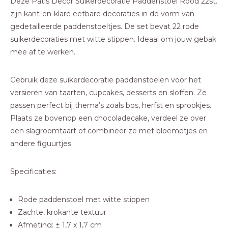
Deze Patis Decor Suikerdecoratie Paddenstoel Rood 22st.
zijn kant-en-klare eetbare decoraties in de vorm van
gedetailleerde paddenstoeltjes. De set bevat 22 rode
suikerdecoraties met witte stippen. Ideaal om jouw gebak
mee af te werken.
Gebruik deze suikerdecoratie paddenstoelen voor het
versieren van taarten, cupcakes, desserts en sloffen. Ze
passen perfect bij thema’s zoals bos, herfst en sprookjes.
Plaats ze bovenop een chocoladecake, verdeel ze over
een slagroomtaart of combineer ze met bloemetjes en
andere figuurtjes.
Specificaties:
Rode paddenstoel met witte stippen
Zachte, krokante textuur
Afmeting: ± 1,7 x 1,7 cm