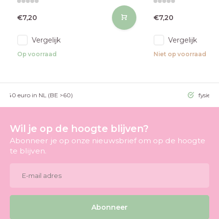
€7,20
€7,20
Vergelijk
Vergelijk
Op voorraad
Niet op voorraad
g >40 euro in NL (BE >60)
fysieke
Wil je op de hoogte blijven?
Abonneer je op onze nieuwsbrief om op de hoogte
te blijven.
Abonneer