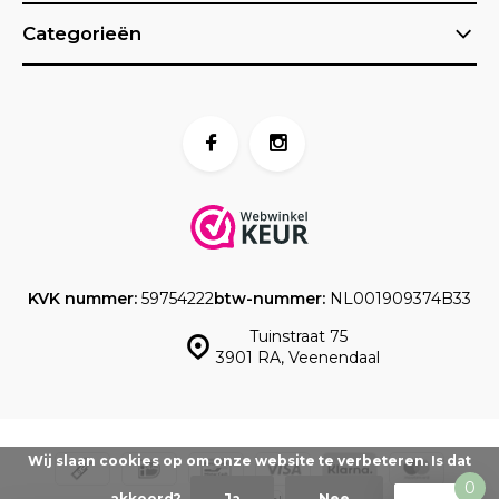
Categorieën
KVK nummer:
59754222
btw-nummer:
NL001909374B33
Tuinstraat 75
3901 RA, Veenendaal
Wij slaan cookies op om onze website te verbeteren. Is dat
0
akkoord?
Ja
Nee