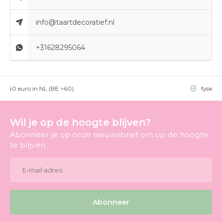
info@taartdecoratief.nl
+31628295064
g >40 euro in NL (BE >60)
fysieke
Wil je op de hoogte blijven?
Abonneer je op onze nieuwsbrief om op de hoogte
te blijven.
Abonneer