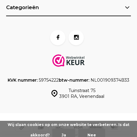
Categorieën
KVK nummer:
59754222
btw-nummer:
NL001909374B33
Tuinstraat 75
3901 RA, Veenendaal
Wij slaan cookies op om onze website te verbeteren. Is dat
akkoord?
Ja
Nee