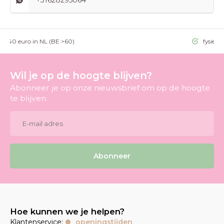
+31628295064
g >40 euro in NL (BE >60)
fysieke
Wil je op de hoogte blijven?
Abonneer je op onze nieuwsbrief om op de hoogte
te blijven.
Abonneer
Hoe kunnen we je helpen?
Klantenservice:
openingstijden