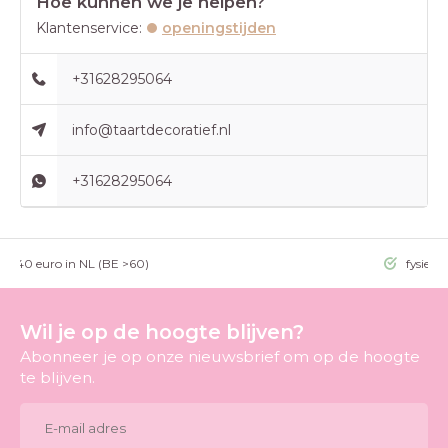
Hoe kunnen we je helpen?
Klantenservice:
openingstijden
+31628295064
info@taartdecoratief.nl
+31628295064
g >40 euro in NL (BE >60)
fysieke
Wil je op de hoogte blijven?
Abonneer je op onze nieuwsbrief om op de hoogte
te blijven.