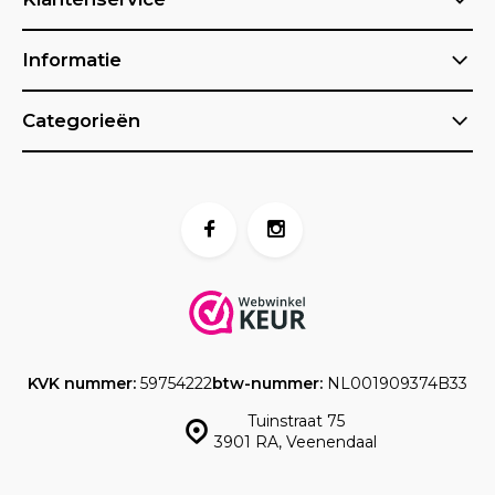
Informatie
Categorieën
KVK nummer:
59754222
btw-nummer:
NL001909374B33
Tuinstraat 75
3901 RA, Veenendaal