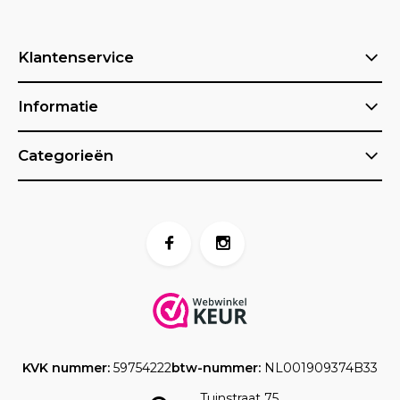
Klantenservice
Informatie
Categorieën
KVK nummer:
59754222
btw-nummer:
NL001909374B33
Tuinstraat 75