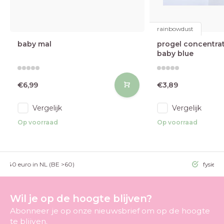
rainbowdust
baby mal
progel concentra
baby blue
€6,99
€3,89
Vergelijk
Vergelijk
Op voorraad
Op voorraad
g >40 euro in NL (BE >60)
fysieke
Wil je op de hoogte blijven?
Abonneer je op onze nieuwsbrief om op de hoogte
te blijven.