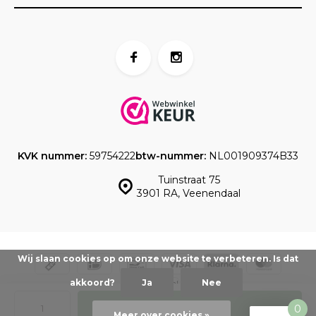
KVK nummer:
59754222
btw-nummer:
NL001909374B33
Tuinstraat 75
3901 RA, Veenendaal
Wij slaan cookies op om onze website te verbeteren. Is dat
akkoord?
Ja
Nee
© www.taartdecoratief.nl -
Powered by
emarkable
-
Sitemap
Toevoegen
0
Meer over cookies »