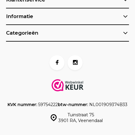
Informatie
Categorieën
KVK nummer:
59754222
btw-nummer:
NL001909374B33
Tuinstraat 75
3901 RA, Veenendaal