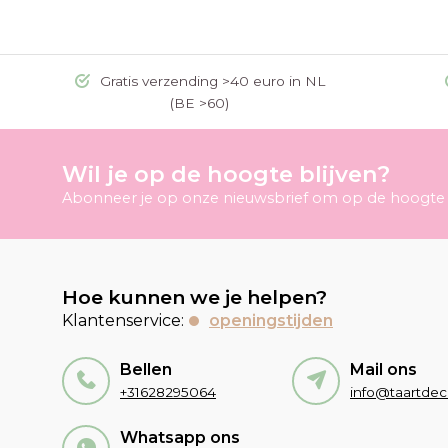
Gratis verzending >40 euro in NL
(BE >60)
Wil je op de hoogte blijven?
Abonneer je op onze nieuwsbrief om op de hoogte t
Hoe kunnen we je helpen?
Klantenservice:
openingstijden
Bellen
Mail ons
+31628295064
Whatsapp ons