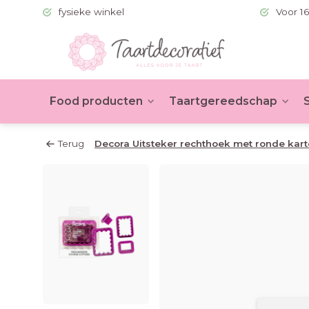
 (BE >60)
fysieke winkel
Voor 16
Food producten
Taartgereedschap
Terug
Decora Uitsteker rechthoek met ronde karte