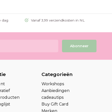
e dag
Vanaf 3,99 verzendkosten in NL
Abonneer
tie
Categorieën
unt
Workshops
atief
Aanbiedingen
 producten
cadeautips
glijst
Buy Gift Card
Merken