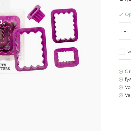
Op
-
V
Gr
fy
Vo
Va