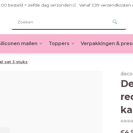
.00 besteld = zelfde dag verzonden
Vanaf 3,99 verzendkosten 
Siliconen mallen
Toppers
Verpakkingen & pres
l set 3 stuks
deco
De
re
ka
€4,