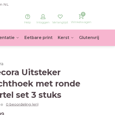
in NL
0
Winkelwagen
Help
Inloggen
Verlanglijst
entatie
Eetbare print
Kerst
Glutenvrij
Voet
ra
cora Uitsteker
chthoek met ronde
rtel set 3 stuks
0 beoordeling (en)
99