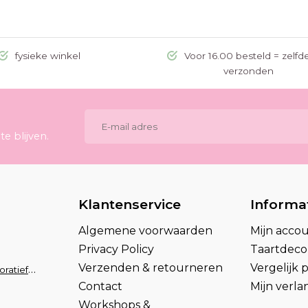
fysieke winkel
Voor 16.00 besteld = zelfd
verzonden
e blijven.
Klantenservice
Informa
Algemene voorwaarden
Mijn acco
Privacy Policy
Taartdecor
Verzenden & retourneren
Vergelijk
info@taartdecoratief.nl
Contact
Mijn verlan
Workshops &