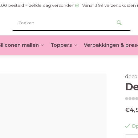
.00 besteld = zelfde dag verzonden
Vanaf 3,99 verzendkosten 
Siliconen mallen
Toppers
Verpakkingen & pres
deco
De
€4,
Op