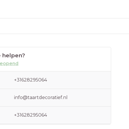
 helpen?
geopend
+31628295064
info@taartdecoratief.nl
+31628295064