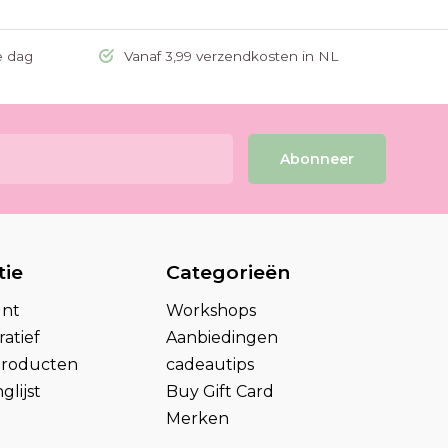
e dag
Vanaf 3,99 verzendkosten in NL
Abonneer
tie
Categorieën
unt
Workshops
atief
Aanbiedingen
 producten
cadeautips
glijst
Buy Gift Card
Merken