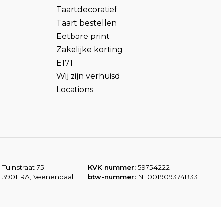
Taartdecoratief
Taart bestellen
Eetbare print
Zakelijke korting
E171
Wij zijn verhuisd
Locations
Tuinstraat 75
KVK nummer:
59754222
3901 RA, Veenendaal
btw-nummer:
NL001909374B33