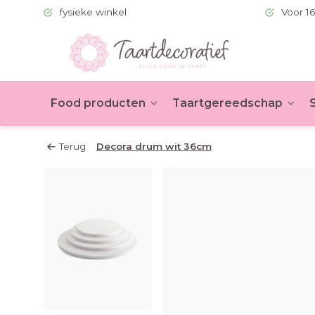
 (BE >60)
fysieke winkel
Voor 16
Food producten
Taartgereedschap
Terug
Decora drum wit 36cm