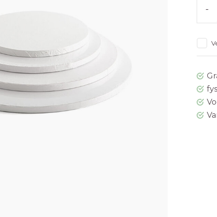
-
V
Gr
fy
Vo
Va