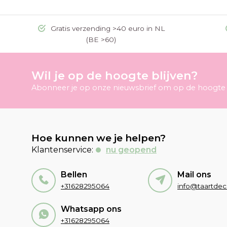
Gratis verzending >40 euro in NL
(BE >60)
Wil je op de hoogte blijven?
Abonneer je op onze nieuwsbrief om op de hoogte t
Hoe kunnen we je helpen?
Klantenservice:
nu geopend
Bellen
Mail ons
+31628295064
Whatsapp ons
+31628295064