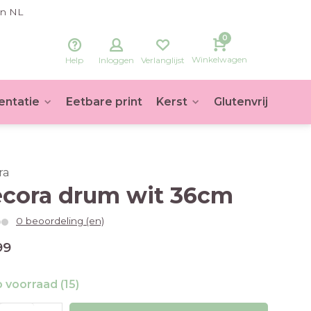
in NL
0
Winkelwagen
Help
Inloggen
Verlanglijst
entatie
Eetbare print
Kerst
Glutenvrij
Voet
ra
cora drum wit 36cm
0 beoordeling (en)
99
 voorraad (15)