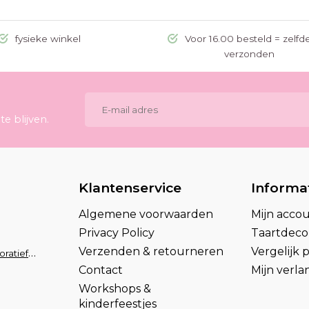
fysieke winkel
Voor 16.00 besteld = zelfd
verzonden
e blijven.
Klantenservice
Informa
Algemene voorwaarden
Mijn acco
Privacy Policy
Taartdecor
Verzenden & retourneren
Vergelijk
info@taartdecoratief.nl
Contact
Mijn verlan
Workshops &
kinderfeestjes