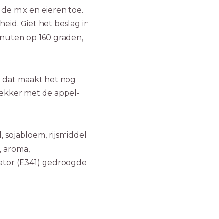
 de mix en eieren toe.
eid. Giet het beslag in
inuten op 160 graden,
, dat maakt het nog
lekker met de appel-
 sojabloem, rijsmiddel
, aroma,
isator (E341) gedroogde