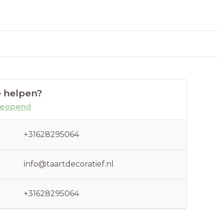
 helpen?
geopend
+31628295064
info@taartdecoratief.nl
+31628295064