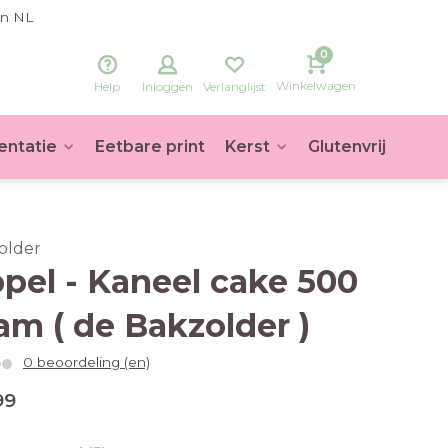
in NL
0
Winkelwagen
Help
Inloggen
Verlanglijst
entatie
Eetbare print
Kerst
Glutenvrij
Voet
older
pel - Kaneel cake 500
am ( de Bakzolder )
0 beoordeling (en)
99