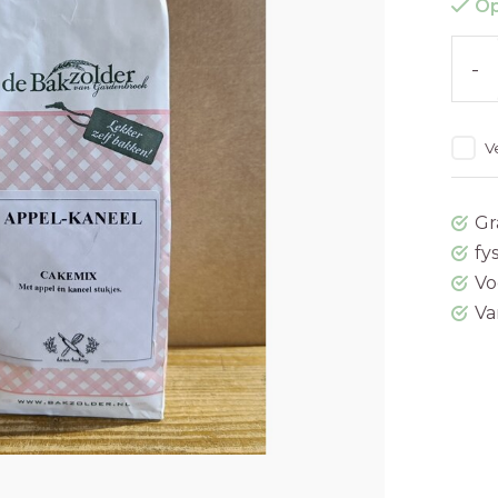
Op
-
V
Gr
fy
Vo
Va