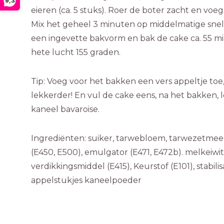
9,3
eieren (ca. 5 stuks). Roer de boter zacht en voeg
Mix het geheel 3 minuten op middelmatige snelh
een ingevette bakvorm en bak de cake ca. 55 m
hete lucht 155 graden.
Tip: Voeg voor het bakken een vers appeltje toe
lekkerder! En vul de cake eens, na het bakken, 
kaneel bavaroise.
Ingrediënten: suiker, tarwebloem, tarwezetmeel,
(E450, E500), emulgator (E471, E472b). melkeiwit
verdikkingsmiddel (E415), Keurstof (E101), stabil
appelstukjes kaneelpoeder