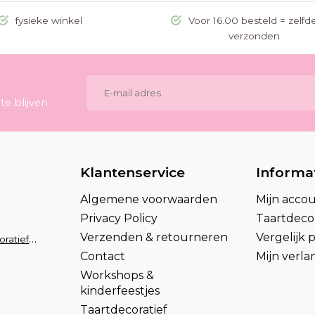
fysieke winkel
Voor 16.00 besteld = zelfd
verzonden
e blijven.
Klantenservice
Informa
Algemene voorwaarden
Mijn acco
Privacy Policy
Taartdecor
Verzenden & retourneren
Vergelijk
info@taartdecoratief.nl
Contact
Mijn verlan
Workshops &
kinderfeestjes
Taartdecoratief