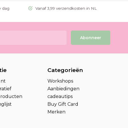
e dag
Vanaf 3,99 verzendkosten in NL
Abonneer
tie
Categorieën
unt
Workshops
atief
Aanbiedingen
 producten
cadeautips
glijst
Buy Gift Card
Merken