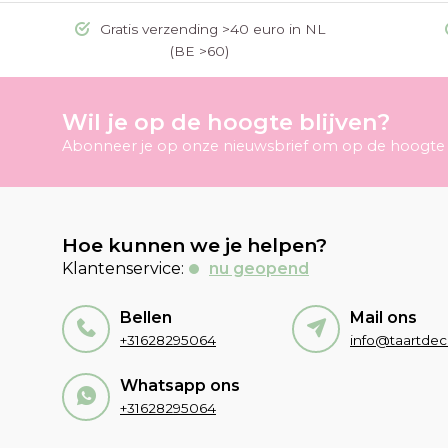
Gratis verzending >40 euro in NL
(BE >60)
Wil je op de hoogte blijven?
Abonneer je op onze nieuwsbrief om op de hoogte t
Hoe kunnen we je helpen?
Klantenservice:
nu geopend
Bellen
Mail ons
+31628295064
Whatsapp ons
+31628295064