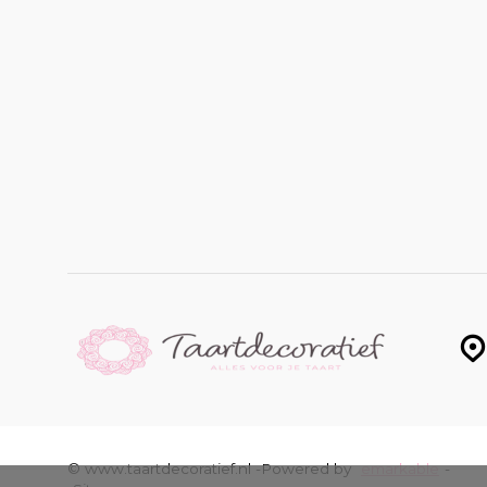
© www.taartdecoratief.nl -
Powered by
emarkable
-