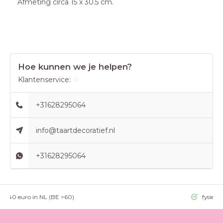
Afmeting circa 15 x 30.5 cm.
Hoe kunnen we je helpen?
Klantenservice:
+31628295064
info@taartdecoratief.nl
+31628295064
g >40 euro in NL (BE >60)
fysieke