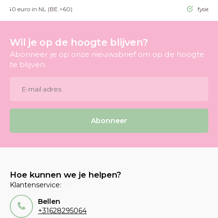
g >40 euro in NL (BE >60)
fysieke
Wil je op de hoogte blijven?
Abonneer je op onze nieuwsbrief om op de hoogte
te blijven.
Abonneer
Hoe kunnen we je helpen?
Klantenservice:
Bellen
+31628295064