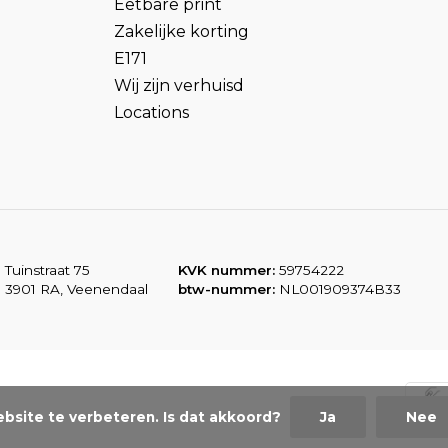
Eetbare print
Zakelijke korting
E171
Wij zijn verhuisd
Locations
Tuinstraat 75
KVK nummer:
59754222
3901 RA, Veenendaal
btw-nummer:
NL001909374B33
bsite te verbeteren. Is dat akkoord?
Ja
Nee