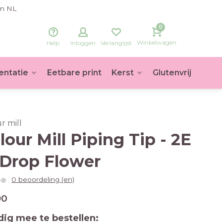
in NL
0
Winkelwagen
Help
Inloggen
Verlanglijst
entatie
Eetbare print
Kerst
Glutenvrij
Voet
r mill
lour Mill Piping Tip - 2E
Drop Flower
0 beoordeling (en)
90
ig mee te bestellen: