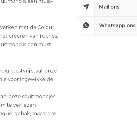
spuitmond is een must-
Mail ons
Whatsapp ons
erwerken met de Colour
 het creëren van ruches,
spuitmond is een must-
g roestvrij staal, onze
ole voor ingewikkelde
n, deze spuitmondjes
m te verliezen.
ingue, gebak, macarons