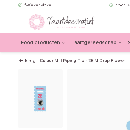
 (BE >60)
fysieke winkel
Voor 16
Food producten
Taartgereedschap
Terug
Colour Mill Piping Tip - 2E M Drop Flower