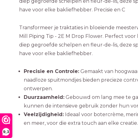
diep gegroefde schelpen en fleur-de-lis, deze 
have voor elke bakliefhebber. Precisie en C
Transformeer je traktaties in bloeiende meest
Mill Piping Tip - 2E M Drop Flower. Perfect voor
diep gegroefde schelpen en fleur-de-lis, deze 
have voor elke bakliefhebber.
Precisie en Controle:
Gemaakt van hoogwaardi
naadloze spuitmondjes bieden precieze contr
ontwerpen.
Duurzaamheid:
Gebouwd om lang mee te gaa
kunnen de intensieve gebruik zonder hun vor
Veelzijdigheid:
Ideaal voor botercrème, mer
en meer, voor die extra touch aan elke creatie.
9,3