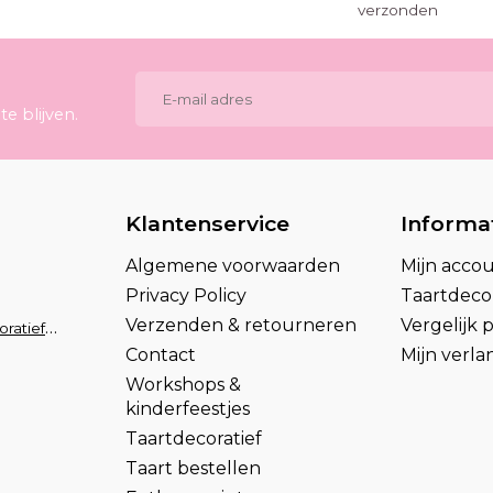
verzonden
e blijven.
Klantenservice
Informa
Algemene voorwaarden
Mijn acco
Privacy Policy
Taartdecor
Verzenden & retourneren
Vergelijk
info@taartdecoratief.nl
Contact
Mijn verlan
Workshops &
kinderfeestjes
Taartdecoratief
Taart bestellen