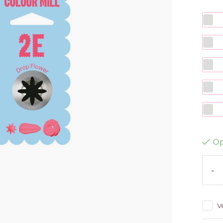
Op
-
V