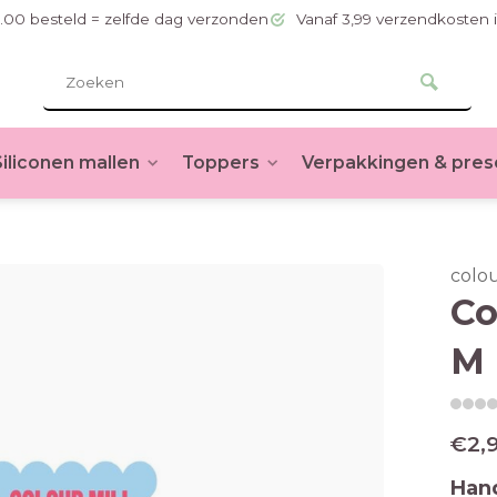
.00 besteld = zelfde dag verzonden
Vanaf 3,99 verzendkosten 
Siliconen mallen
Toppers
Verpakkingen & pres
colou
Co
M 
€2,
Hand