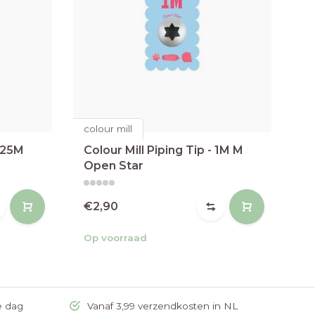
colour mill
co
 125M
Colour Mill Piping Tip - 1M M
Co
Open Star
D
€2,90
€
Op voorraad
Op
e dag
Vanaf 3,99 verzendkosten in NL