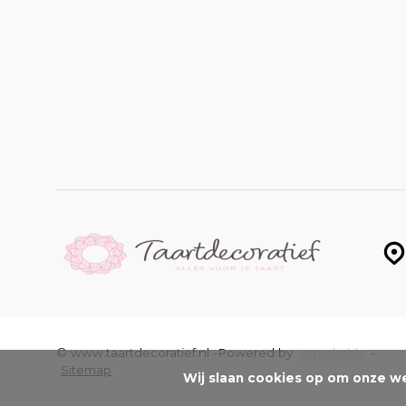
© www.taartdecoratief.nl -
Powered by
emarkable
-
Sitemap
Wij slaan cookies op om onze we