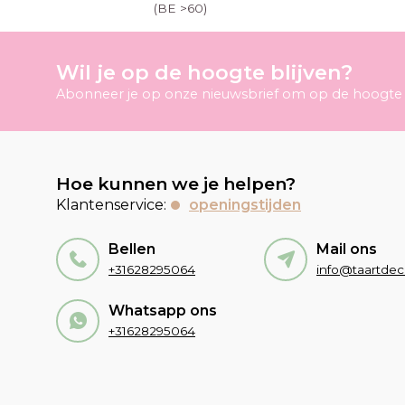
(BE >60)
Wil je op de hoogte blijven?
Abonneer je op onze nieuwsbrief om op de hoogte t
Hoe kunnen we je helpen?
Klantenservice:
openingstijden
Bellen
Mail ons
+31628295064
Whatsapp ons
+31628295064