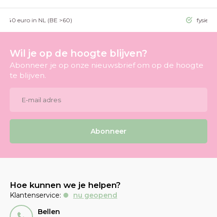
g >40 euro in NL (BE >60)
fysieke
Wil je op de hoogte blijven?
Abonneer je op onze nieuwsbrief om op de hoogte
te blijven.
Abonneer
Hoe kunnen we je helpen?
Klantenservice:
nu geopend
Bellen