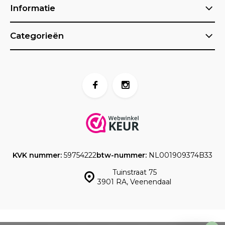
Informatie
Categorieën
KVK nummer:
59754222
btw-nummer:
NL001909374B33
Tuinstraat 75
3901 RA, Veenendaal