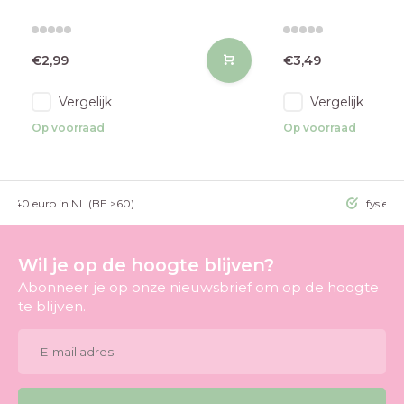
€2,99
€3,49
Vergelijk
Vergelijk
Op voorraad
Op voorraad
g >40 euro in NL (BE >60)
fysieke
Wil je op de hoogte blijven?
Abonneer je op onze nieuwsbrief om op de hoogte
te blijven.