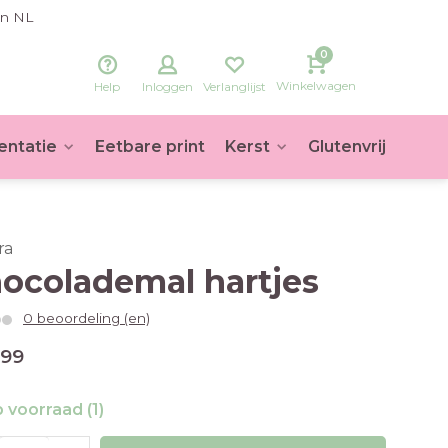
in NL
0
Winkelwagen
Help
Inloggen
Verlanglijst
entatie
Eetbare print
Kerst
Glutenvrij
Voet
ra
ocolademal hartjes
0 beoordeling (en)
,99
 voorraad (1)