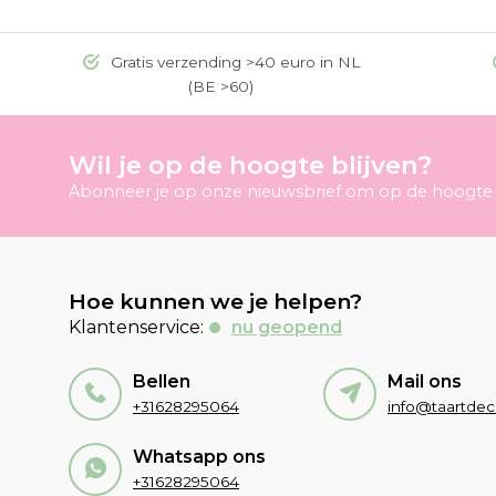
Gratis verzending >40 euro in NL
(BE >60)
Wil je op de hoogte blijven?
Abonneer je op onze nieuwsbrief om op de hoogte t
Hoe kunnen we je helpen?
Klantenservice:
nu geopend
Bellen
Mail ons
+31628295064
Whatsapp ons
+31628295064