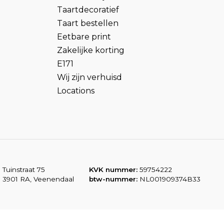
Taartdecoratief
Taart bestellen
Eetbare print
Zakelijke korting
E171
Wij zijn verhuisd
Locations
Tuinstraat 75
KVK nummer:
59754222
3901 RA, Veenendaal
btw-nummer:
NL001909374B33