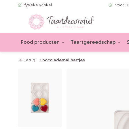
 (BE >60)
fysieke winkel
Voor 16
Food producten
Taartgereedschap
Terug
Chocolademal hartjes