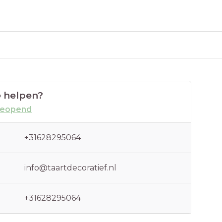
 helpen?
geopend
+31628295064
info@taartdecoratief.nl
+31628295064