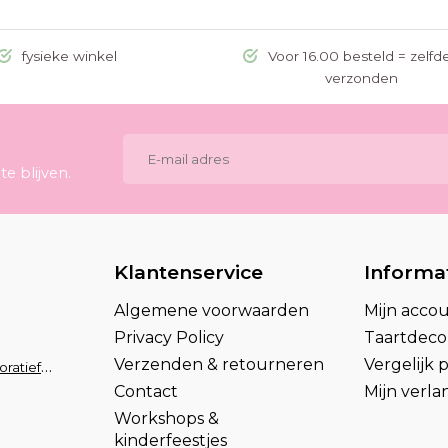
fysieke winkel
Voor 16.00 besteld = zelfd
verzonden
e blijven.
Klantenservice
Informa
Algemene voorwaarden
Mijn acco
Privacy Policy
Taartdecor
Verzenden & retourneren
Vergelijk
info@taartdecoratief.nl
Contact
Mijn verlan
Workshops &
kinderfeestjes