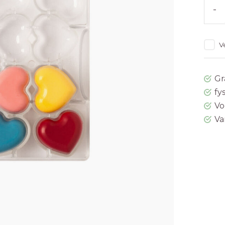
-
V
Gr
fy
Vo
Va