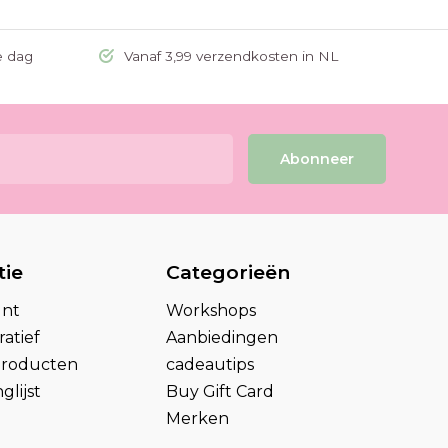
e dag
Vanaf 3,99 verzendkosten in NL
Abonneer
tie
Categorieën
unt
Workshops
atief
Aanbiedingen
 producten
cadeautips
glijst
Buy Gift Card
Merken