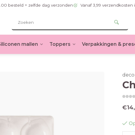
.00 besteld = zelfde dag verzonden
Vanaf 3,99 verzendkosten 
Siliconen mallen
Toppers
Verpakkingen & pres
deco
Ch
€14
Op