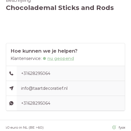
Beschrijving
Chocolademal Sticks and Rods
Hoe kunnen we je helpen?
Klantenservice:
nu geopend
+31628295064
info@taartdecoratief.nl
+31628295064
g >40 euro in NL (BE >60)
fysieke