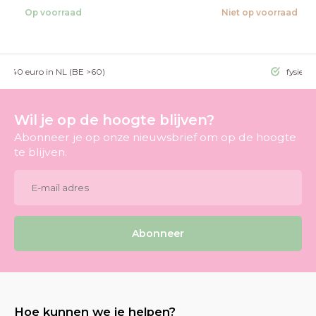
Op voorraad
Niet op voorraad
g >40 euro in NL (BE >60)
fysieke
Wil je op de hoogte blijven?
Abonneer je op onze nieuwsbrief om op de hoogte
te blijven.
Abonneer
Hoe kunnen we je helpen?