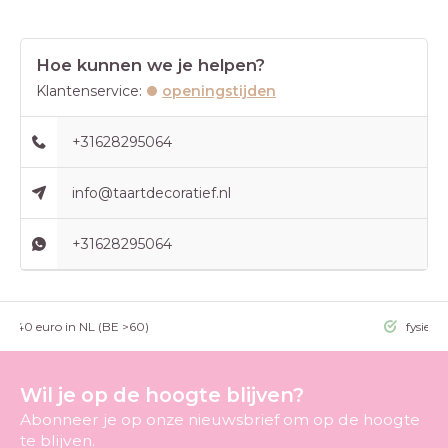
Hoe kunnen we je helpen?
Klantenservice:
openingstijden
+31628295064
info@taartdecoratief.nl
+31628295064
g >40 euro in NL (BE >60)
fysieke
Wil je op de hoogte blijven?
Abonneer je op onze nieuwsbrief om op de hoogte
te blijven.