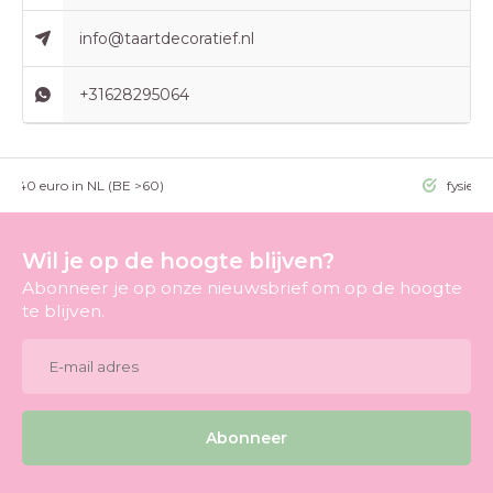
info@taartdecoratief.nl
+31628295064
g >40 euro in NL (BE >60)
fysieke
Wil je op de hoogte blijven?
Abonneer je op onze nieuwsbrief om op de hoogte
te blijven.
Abonneer