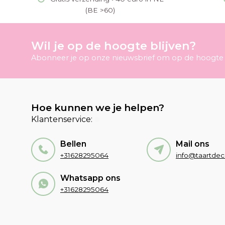
(BE >60)
Wil je op de hoogte blijven?
Abonneer je op onze nieuwsbrief om op de hoogte t
Hoe kunnen we je helpen?
Klantenservice:
Bellen
Mail ons
+31628295064
Whatsapp ons
+31628295064