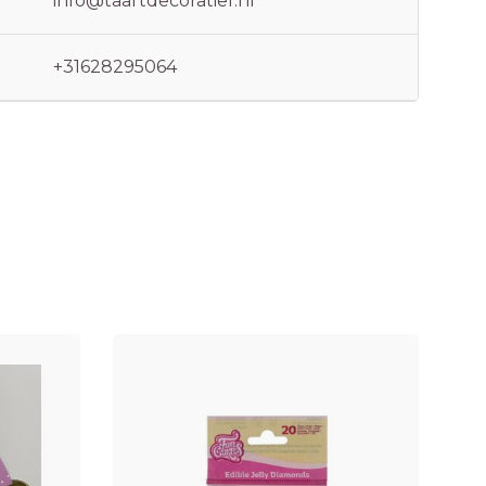
info@taartdecoratief.nl
+31628295064