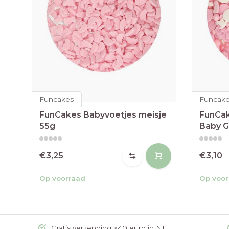
Funcakes
Funcak
FunCakes Babyvoetjes meisje
FunCak
55g
Baby Gi
€3,25
€3,10
Op voorraad
Op voor
Gratis verzending >40 euro in NL