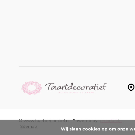
© www.taartdecoratief.nl -
Powered by
emarkable
-
Sitemap
Wij slaan cookies op om onze we