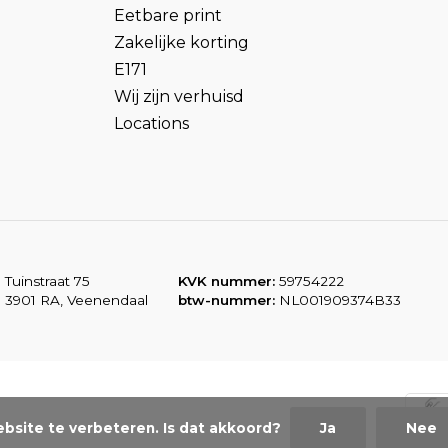
Eetbare print
Zakelijke korting
E171
Wij zijn verhuisd
Locations
Tuinstraat 75
KVK nummer:
59754222
3901 RA, Veenendaal
btw-nummer:
NL001909374B33
bsite te verbeteren. Is dat akkoord?
Ja
Nee