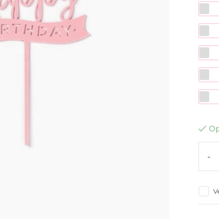
Op
-
V