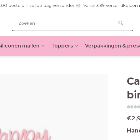
.00 besteld = zelfde dag verzonden
Vanaf 3,99 verzendkosten 
Siliconen mallen
Toppers
Verpakkingen & pres
Ca
bi
€2,
Hand