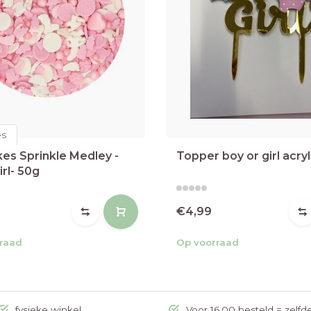
es
es Sprinkle Medley -
Topper boy or girl acryl
rl- 50g
€4,99
raad
Op voorraad
fysieke winkel
Voor 16.00 besteld = zelfd