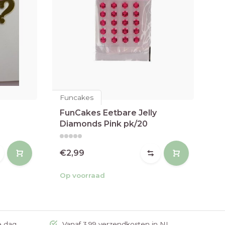
Funcakes
FunCakes Eetbare Jelly
Ca
Diamonds Pink pk/20
ac
€2,99
€
Op voorraad
Op
e dag
Vanaf 3,99 verzendkosten in NL