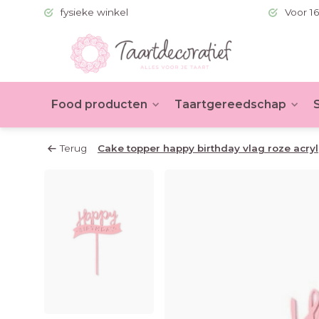
 (BE >60)
fysieke winkel
Voor 16
Food producten
Taartgereedschap
Terug
Cake topper happy birthday vlag roze acryl