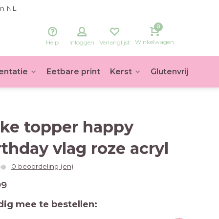
in NL
0
Winkelwagen
Help
Inloggen
Verlanglijst
entatie
Eetbare print
Kerst
Glutenvrij
Voet
ke topper happy
rthday vlag roze acryl
0 beoordeling (en)
99
ig mee te bestellen: