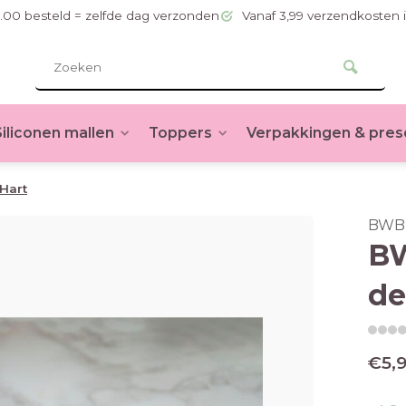
.00 besteld = zelfde dag verzonden
Vanaf 3,99 verzendkosten 
Siliconen mallen
Toppers
Verpakkingen & pres
 Hart
BWB
BW
de
€5,