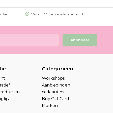
e dag
Vanaf 3,99 verzendkosten in NL
Abonneer
tie
Categorieën
unt
Workshops
atief
Aanbiedingen
 producten
cadeautips
glijst
Buy Gift Card
Merken