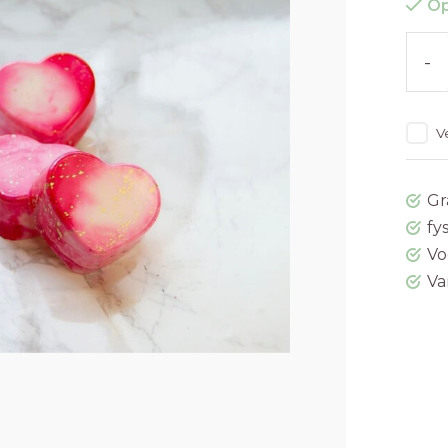
Op
-
V
Gr
fy
Vo
Va