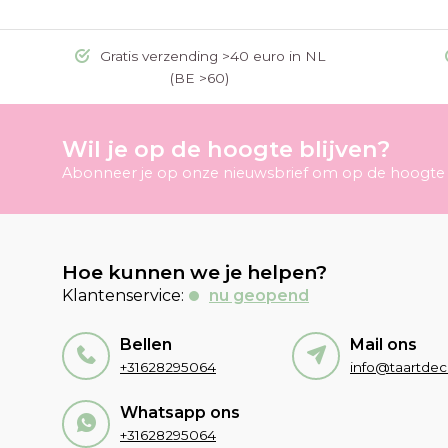
Gratis verzending >40 euro in NL
(BE >60)
Wil je op de hoogte blijven?
Abonneer je op onze nieuwsbrief om op de hoogte t
Hoe kunnen we je helpen?
Klantenservice:
nu geopend
Bellen
Mail ons
+31628295064
Whatsapp ons
+31628295064