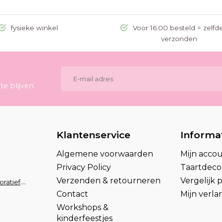
fysieke winkel
Voor 16.00 besteld = zelfd
verzonden
e blijven.
Klantenservice
Informa
Algemene voorwaarden
Mijn acco
Privacy Policy
Taartdecor
Verzenden & retourneren
Vergelijk
info@taartdecoratief.nl
Contact
Mijn verlan
Workshops &
kinderfeestjes