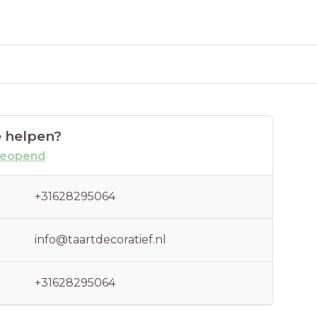
 helpen?
geopend
+31628295064
info@taartdecoratief.nl
+31628295064