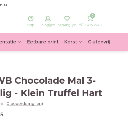
in NL
0
Winkelwagen
Help
Inloggen
Verlanglijst
entatie
Eetbare print
Kerst
Glutenvrij
Voet
B Chocolade Mal 3-
lig - Klein Truffel Hart
0 beoordeling (en)
95