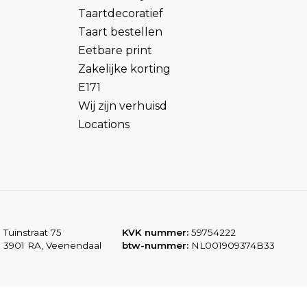
Taartdecoratief
Taart bestellen
Eetbare print
Zakelijke korting
E171
Wij zijn verhuisd
Locations
Tuinstraat 75
KVK nummer:
59754222
3901 RA, Veenendaal
btw-nummer:
NL001909374B33