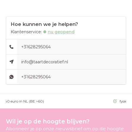
Hoe kunnen we je helpen?
Klantenservice:
nu geopend
+31628295064
info@taartdecoratief.nl
+31628295064
g >40 euro in NL (BE >60)
fysieke
Wil je op de hoogte blijven?
Abonneer je op onze nieuwsbrief om op de hoogte