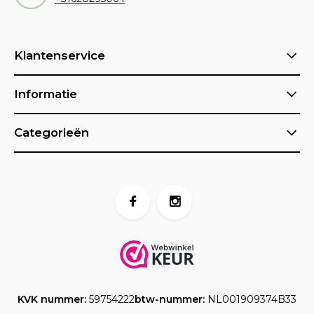
Klantenservice
Informatie
Categorieën
KVK nummer:
59754222
btw-nummer:
NL001909374B33