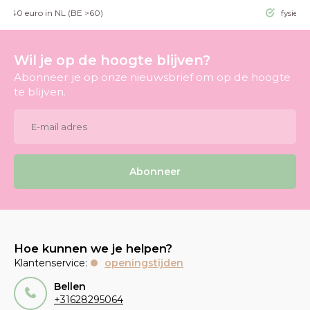
g >40 euro in NL (BE >60)
fysieke
Wil je op de hoogte blijven?
Abonneer je op onze nieuwsbrief om op de hoogte
te blijven.
Abonneer
Hoe kunnen we je helpen?
Klantenservice:
openingstijden
Bellen
+31628295064