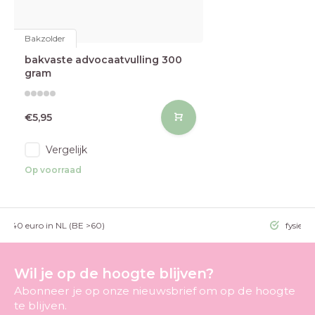
Bakzolder
bakvaste advocaatvulling 300
gram
€5,95
Vergelijk
Op voorraad
g >40 euro in NL (BE >60)
fysieke
Wil je op de hoogte blijven?
Abonneer je op onze nieuwsbrief om op de hoogte
te blijven.