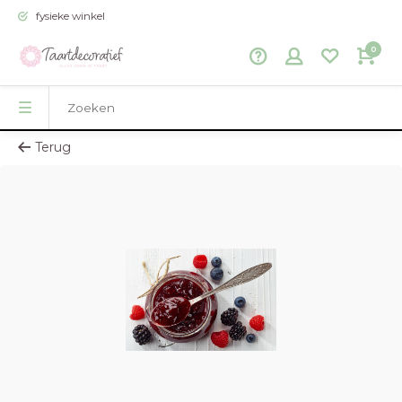
fysieke winkel
0
Terug