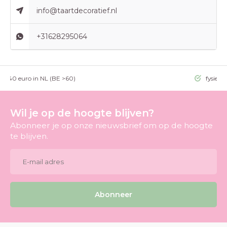
info@taartdecoratief.nl
+31628295064
g >40 euro in NL (BE >60)
fysieke
Wil je op de hoogte blijven?
Abonneer je op onze nieuwsbrief om op de hoogte
te blijven.
Abonneer