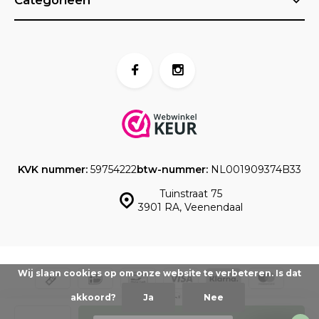
Categorieën
KVK nummer:
59754222
btw-nummer:
NL001909374B33
Tuinstraat 75
3901 RA, Veenendaal
Wij slaan cookies op om onze website te verbeteren. Is dat
akkoord?
Ja
Nee
© www.taartdecoratief.nl -
Powered by
emarkable
-
Sitemap