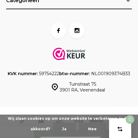
Categorieën
KVK nummer:
59754222
btw-nummer:
NL001909374B33
Tuinstraat 75
3901 RA, Veenendaal
Wij slaan cookies op om onze website te verbeteren. Is dat
0
Vergelijk
Start
akkoord?
Ja
Nee
product
© www.taartdecoratief.nl -
Powered by
emarkable
-
Sitemap