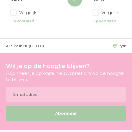
Vergelijk
Vergelijk
Op voorraad
Op voorraad
g >40 euro in NL (BE >60)
fysieke
Wil je op de hoogte blijven?
Abonneer je op onze nieuwsbrief om op de hoogte
te blijven.
Abonneer