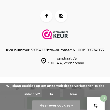
KVK nummer:
59754222
btw-nummer:
NL001909374B33
Tuinstraat 75
3901 RA, Veenendaal
Wij slaan cookies op om onze website te verbeteren. Is dat
akkoord?
Ja
Nee
0
© www.taartdecoratief.nl -
Powered by
emarkable
-
Sitemap
Toevoegen
Vergelijk
Start
Meer over cookies »
product