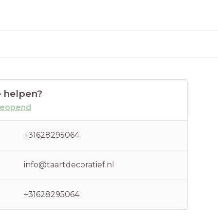
 helpen?
geopend
+31628295064
info@taartdecoratief.nl
+31628295064