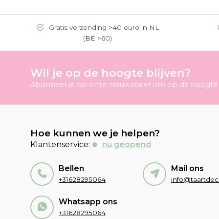
Gratis verzending >40 euro in NL
(BE >60)
Wil je op de hoogte blijven?
Abonneer je op onze nieuwsbrief om op de hoogte t
Hoe kunnen we je helpen?
Klantenservice:
nu geopend
Bellen
Mail ons
+31628295064
Whatsapp ons
+31628295064