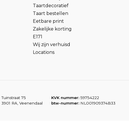
Taartdecoratief
Taart bestellen
Eetbare print
Zakelijke korting
E171
Wij zijn verhuisd
Locations
Tuinstraat 75
KVK nummer:
59754222
3901 RA, Veenendaal
btw-nummer:
NL001909374B33