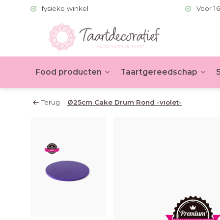
 (BE >60)
fysieke winkel
Voor 16
Food producten
Taartgereedschap
Terug
Ø25cm Cake Drum Rond -violet-