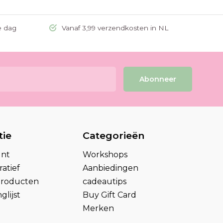
e dag
Vanaf 3,99 verzendkosten in NL
Abonneer
tie
Categorieën
unt
Workshops
atief
Aanbiedingen
 producten
cadeautips
glijst
Buy Gift Card
Merken