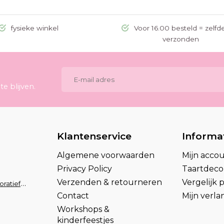
fysieke winkel
Voor 16.00 besteld = zelfd
verzonden
e blijven.
Klantenservice
Informa
Algemene voorwaarden
Mijn acco
Privacy Policy
Taartdecor
Verzenden & retourneren
Vergelijk
info@taartdecoratief.nl
Contact
Mijn verlan
Workshops &
kinderfeestjes