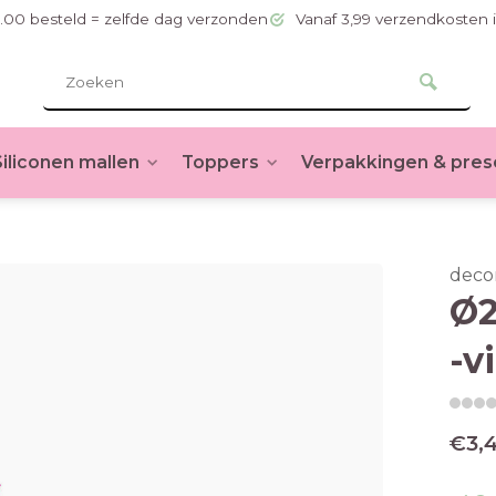
.00 besteld = zelfde dag verzonden
Vanaf 3,99 verzendkosten 
Siliconen mallen
Toppers
Verpakkingen & pres
deco
Ø2
-v
€3,