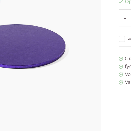
Op
-
V
Gr
fy
Vo
Va