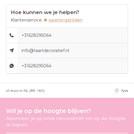
Hoe kunnen we je helpen?
Klantenservice:
openingstijden
+31628295064
info@taartdecoratief.nl
+31628295064
g >40 euro in NL (BE >60)
fysieke
Wil je op de hoogte blijven?
Abonneer je op onze nieuwsbrief om op de hoogte
te blijven.