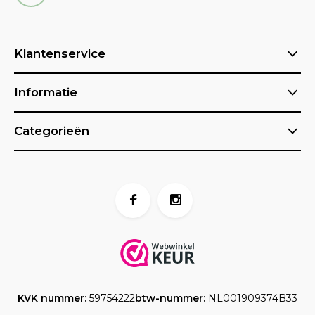
Klantenservice
Informatie
Categorieën
KVK nummer:
59754222
btw-nummer:
NL001909374B33