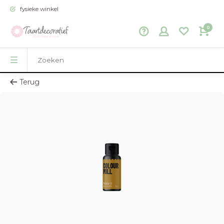
fysieke winkel
0
Terug