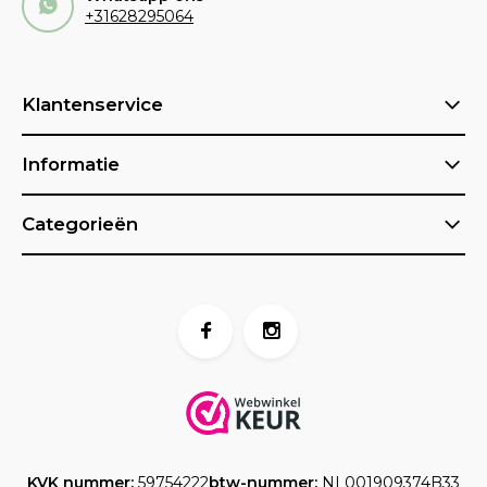
+31628295064
Klantenservice
Informatie
Categorieën
KVK nummer:
59754222
btw-nummer:
NL001909374B33