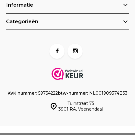
Informatie
Categorieën
KVK nummer:
59754222
btw-nummer:
NL001909374B33
Tuinstraat 75
3901 RA, Veenendaal