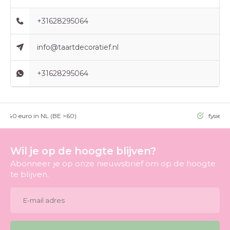
+31628295064
info@taartdecoratief.nl
+31628295064
g >40 euro in NL (BE >60)
fysieke
Wil je op de hoogte blijven?
Abonneer je op onze nieuwsbrief om op de hoogte
te blijven.