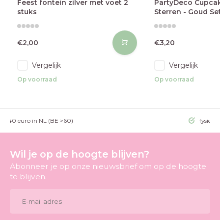
Feest fontein zilver met voet 2
PartyDeco Cupca
stuks
Sterren - Goud Se
€2,00
€3,20
Vergelijk
Vergelijk
Op voorraad
Op voorraad
g >40 euro in NL (BE >60)
fysieke
Wil je op de hoogte blijven?
Abonneer je op onze nieuwsbrief om op de hoogte
te blijven.