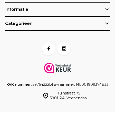
Informatie
Categorieën
KVK nummer:
59754222
btw-nummer:
NL001909374B33
Tuinstraat 75
3901 RA, Veenendaal