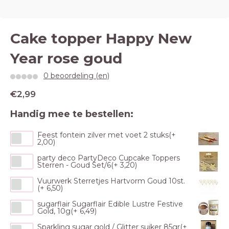
Cake topper Happy New
Year rose goud
0 beoordeling (en)
€2,99
Handig mee te bestellen:
Feest fontein zilver met voet 2 stuks(+
2,00)
party deco PartyDeco Cupcake Toppers
Sterren - Goud Set/6(+ 3,20)
Vuurwerk Sterretjes Hartvorm Goud 10st.
(+ 6,50)
sugarflair Sugarflair Edible Lustre Festive
Gold, 10g(+ 6,49)
Sparkling sugar gold / Glitter suiker 85gr(+