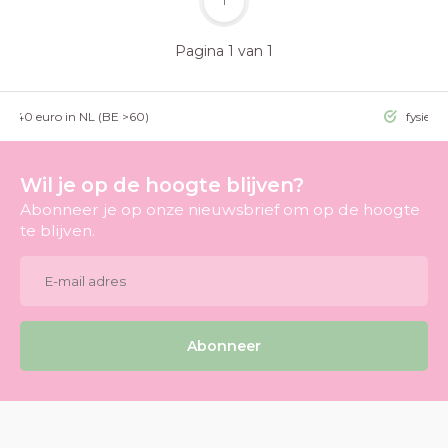
1
Pagina 1 van 1
g >40 euro in NL (BE >60)
fysieke
Wil je op de hoogte blijven?
Abonneer je op onze nieuwsbrief om op de hoogte
te blijven.
Abonneer