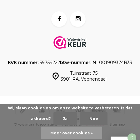
KVK nummer:
59754222
btw-nummer:
NL001909374B33
Tuinstraat 75
3901 RA, Veenendaal
Wij slaan cookies op om onze website te verbeteren. Is dat
akkoord?
Ja
Nee
© www.taartdecoratief.nl -
Powered by
emarkable
-
Sitemap
Meer over cookies »
0