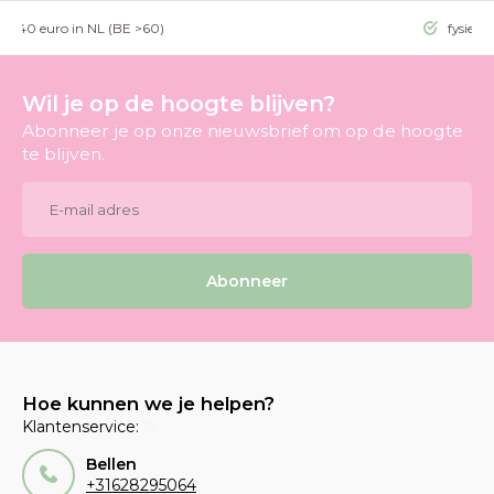
g >40 euro in NL (BE >60)
fysieke
Wil je op de hoogte blijven?
Abonneer je op onze nieuwsbrief om op de hoogte
te blijven.
Abonneer
Hoe kunnen we je helpen?
Klantenservice:
Bellen
+31628295064