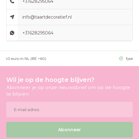
+31628295064
info@taartdecoratief.nl
+31628295064
g >40 euro in NL (BE >60)
fysieke
Wil je op de hoogte blijven?
Abonneer je op onze nieuwsbrief om op de hoogte
te blijven.
Abonneer