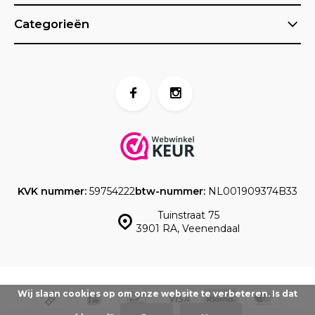
Categorieën
KVK nummer:
59754222
btw-nummer:
NL001909374B33
Tuinstraat 75
3901 RA, Veenendaal
Wij slaan cookies op om onze website te verbeteren. Is dat