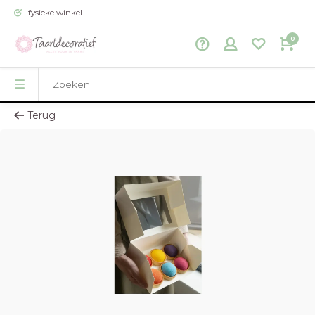
fysieke winkel
0
Terug