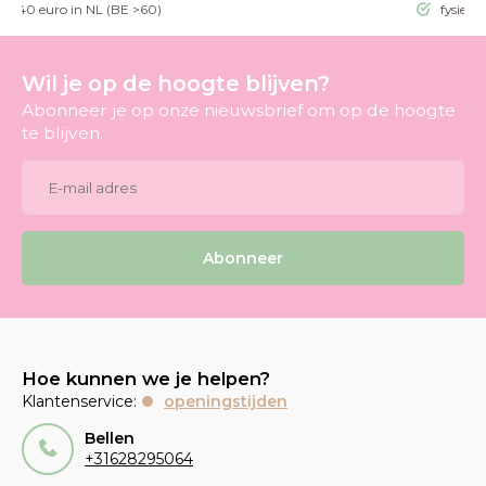
g >40 euro in NL (BE >60)
fysieke
Wil je op de hoogte blijven?
Abonneer je op onze nieuwsbrief om op de hoogte
te blijven.
Abonneer
Hoe kunnen we je helpen?
Klantenservice:
openingstijden
Bellen
+31628295064