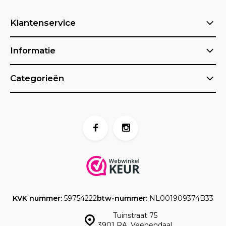
Klantenservice
Informatie
Categorieën
KVK nummer:
59754222
btw-nummer:
NL001909374B33
Tuinstraat 75
3901 RA, Veenendaal