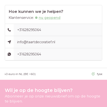
Hoe kunnen we je helpen?
Klantenservice:
nu geopend
+31628295064
info@taartdecoratief.nl
+31628295064
g >40 euro in NL (BE >60)
fysieke
Wil je op de hoogte blijven?
Abonneer je op onze nieuwsbrief om op de hoogte
te blijven.